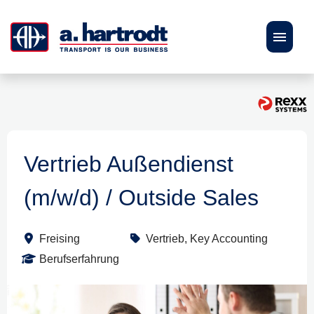
DE
EN
Stellenangebote
Karriere
Vertrieb Außendienst
(m/w/d) / Outside Sales
Bewerbungstipps
Personalberatung
Freising
Vertrieb, Key Accounting
Berufserfahrung