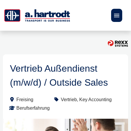
DE
EN
Stellenangebote
Karriere
Vertrieb Außendienst
(m/w/d) / Outside Sales
Bewerbungstipps
Personalberatung
Freising
Vertrieb, Key Accounting
Berufserfahrung