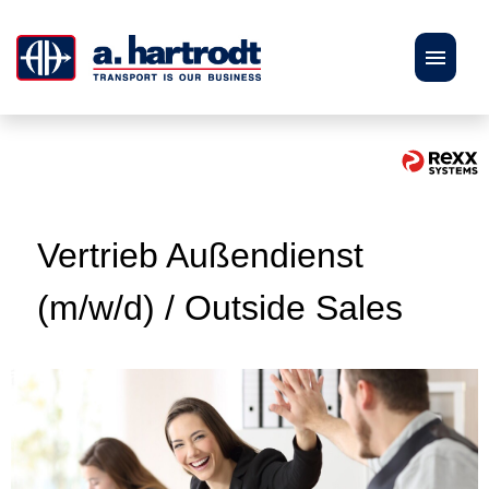
DE
EN
Stellenangebote
Karriere
Vertrieb Außendienst
(m/w/d) / Outside Sales
Bewerbungstipps
Personalberatung